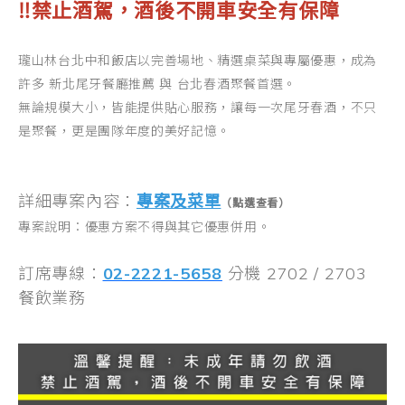
‼️禁止酒駕，酒後不開車安全有保障
瓏山林台北中和飯店以完善場地、精選桌菜與專屬優惠，成為
許多 新北尾牙餐廳推薦 與 台北春酒聚餐首選。
無論規模大小，皆能提供貼心服務，讓每一次尾牙春酒，不只
是聚餐，更是團隊年度的美好記憶。
詳細專案內容：
專案及菜單
（點選查看）
專案說明：優惠方案不得與其它優惠併用。
訂席專線：
02-2221-5658
分機 2702 / 2703
餐飲業務