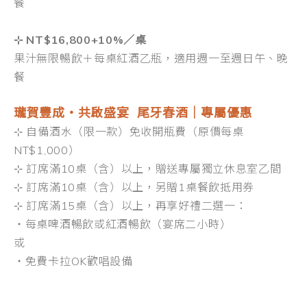
餐
⊹ NT$16,800+10%／桌
果汁無限暢飲＋每桌紅酒乙瓶，適用週一至週日午、晚
餐
瓏賀豐成・共啟盛宴 尾牙春酒｜
專屬優惠
⊹ 自備酒水（限一款）免收開瓶費（原價每桌
NT$1,000）
⊹ 訂席滿10桌（含）以上，贈送專屬獨立休息室乙間
⊹ 訂席滿10桌（含）以上，另贈1桌餐飲抵用券
⊹ 訂席滿15桌（含）以上，再享好禮二選一：
・每桌啤酒暢飲或紅酒暢飲（宴席二小時）
或
・免費卡拉OK歡唱設備