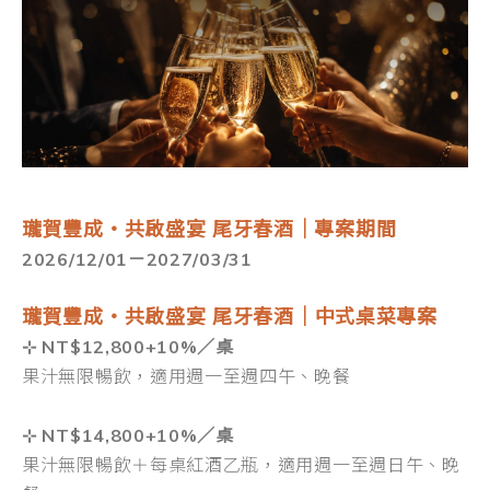
瓏賀豐成・共啟盛宴 尾牙春酒｜專案期間
2026/12/01－2027/03/31
瓏賀豐成・共啟盛宴
尾牙春酒｜中式桌菜專案
⊹ NT$12,800+10%／桌
果汁無限暢飲，適用週一至週四午、晚餐
⊹ NT$14,800+10%／桌
果汁無限暢飲＋每桌紅酒乙瓶，適用週一至週日午、晚