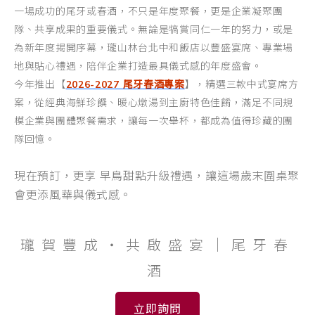
一場成功的尾牙或春酒，不只是年度聚餐，更是企業凝聚團
隊、共享成果的重要儀式。無論是犒賞同仁一年的努力，或是
為新年度揭開序幕，瓏山林台北中和飯店以豐盛宴席、專業場
地與貼心禮遇，陪伴企業打造最具儀式感的年度盛會。
今年推出【
2026-2027 尾牙春酒專案
】，精選三款中式宴席方
案，從經典海鮮珍饌、暖心燉湯到主廚特色佳餚，滿足不同規
模企業與團體聚餐需求，讓每一次舉杯，都成為值得珍藏的團
隊回憶。
現在預訂，更享 早鳥甜點升級禮遇，讓這場歲末圍桌聚
會更添風華與儀式感。
瓏賀豐成・共啟盛宴｜尾牙春
酒
立即詢問