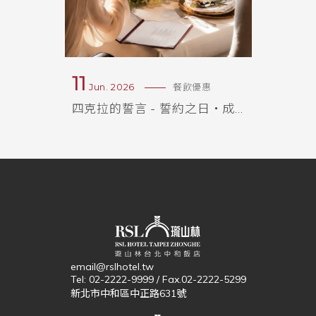
11
19
優惠
Jun. 2026
餐飲優惠
May.
It's 爸 Time｜2026 父親節餐飲獻禮
四克拉的誓言 - 誓約之日・成家序曲｜登記結婚紀念專案
餘韻食
email@rslhotel.tw
Tel: 02-2222-9999 / Fax.02-2222-5299
新北市中和區中正路631號