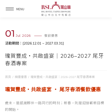
MENU
01
Jul. 2026
餐飲優惠
活動期間：[2026.12.01 ~ 2027.03.31]
瓏賀豐成・共啟盛宴｜2026–2027 尾牙
春酒專案
首頁
/
精選優惠
/
瓏賀豐成・共啟盛宴｜2026–2027 尾牙春酒專案
瓏賀豐成・共啟盛宴
‧
尾牙春酒餐飲優惠
歲末，是感謝夥伴一路同行的時刻；新春，則是迎接嶄新目標
的開始。