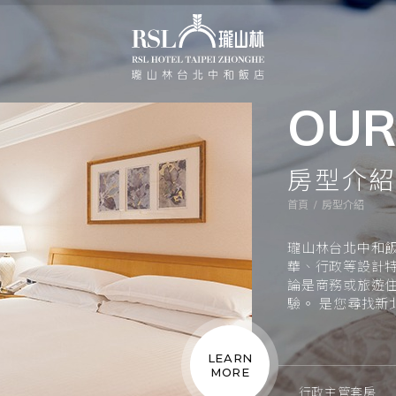
OUR
房型介
首頁
/
房型介紹
瓏山林台北中和飯
華、行政等設計
論是商務或旅遊
驗。 是您尋找新
LEARN
MORE
行政主管套房