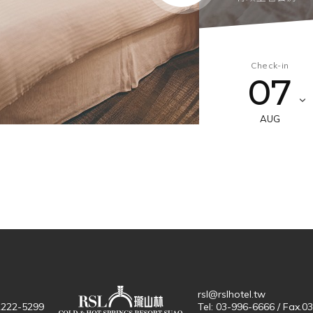
Superior
精緻客房
Check-in
07
坪數9.5坪
樓
AUG
rsl@rslhotel.tw
-2222-5299
Tel: 03-996-6666 / Fax.0