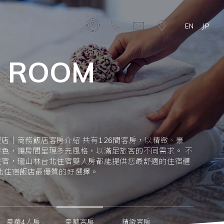
EN
JP
 ROOM
紹
店｜商務飯店客房介紹 共有126間客房，以精緻、豪
特色，讓房間呈現多元風格，以滿足旅客的不同需求。 不
住宿，瓏山林台北住宿雙人房都能提供您最舒適的住宿體
北住宿飯店最優質的好選擇。
豪華4人房
豪華客房
精緻客房