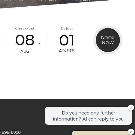
Room
Check-out
Select
08
01
BOOK
層5F-7F
一大床or兩小床
NOW
ADULTS
AUG
3-996-6000