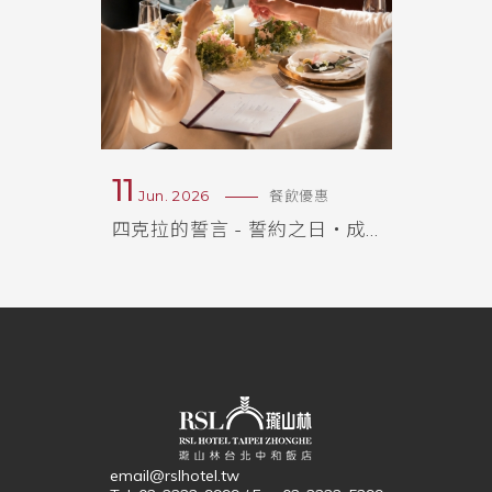
11
01
優惠
Jun. 2026
餐飲優惠
Jul. 
It's 爸 Time｜2026 父親節餐飲獻禮
四克拉的誓言 - 誓約之日・成家序曲｜登記結婚紀念專案
email@rslhotel.tw