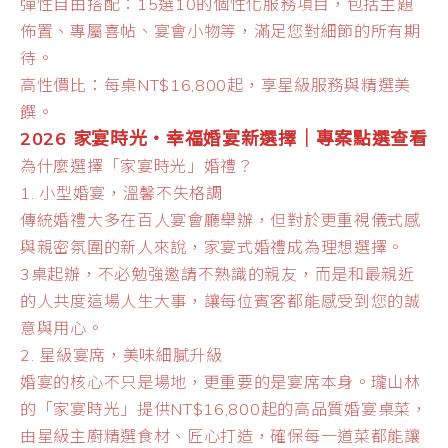
彈性自由搭配：15選10的個性化服務項目，包括主題
佈置、專屬喜帖、宴會小物等，滿足您對細節的所有期
待。
高性價比：每桌NT$16,800起，享星級服務與精選美
饌。
2026 家宴時光・幸福婚宴新選擇｜專案點選查看
為什麼選擇「家宴時光」婚禮？
1. 小型婚宴，溫馨不失格調
傳統婚禮大多在百人宴會廳舉辦，但對於更重視儀式感
與親密氛圍的新人來說，家宴式婚禮成為理想選擇。
3桌起辦，不必勉強邀請不熟識的親友，而是和最親近
的人共度這場人生大事，讓每位賓客都能感受到您的誠
意與用心。
2. 星級宴席，美味細膩升級
婚宴的核心不只是場地，更重要的是宴席本身。瓏山林
的「家宴時光」提供NT$16,800起的高品質婚宴桌菜，
由星級主廚精選食材、匠心打造，確保每一道菜都能讓