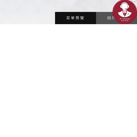
菜單預覽
回列表頁
紅 Restaurant & Bar
紅 Restaurant & Bar
首頁
/
餐飲美饌
/
紅 Restaurant & Bar
為提升整體餐飲體驗，本館已完成餐飲整合，並正式以 RED
RESTAURANT & BAR 營運；現行官網所載菜單與營業資訊皆
為 2026 年 3 月 1 日後之最新內容，敬請依官方公告為準。
感謝您的支持與配合，我們將持續以專業品質與細緻服務迎接
每一位賓客。
營業時間
11:30~21:30